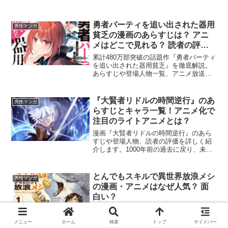
勇者パーティを追い出された器用
男性マンガ
貧乏の漫画のあらすじは？ アニ
メはどこで見れる？ 読者の評価
や口コミまで解説！
累計480万部突破の話題作『勇者パーティ
を追い出された器用貧乏』を徹底解説。
あらすじや登場人物一覧、アニメ放送・
配信情報をまとめました。漫画とアニメ
の違いやお得な試し読み情報など、物語
をより深く楽しむための情報を紹介して
『大賢者リドルの時間逆行』のあ
男性マンガ
います。
らすじとキャラ一覧！アニメ化で
注目のライトアニメとは？
漫画『大賢者リドルの時間逆行』のあら
すじや登場人物、読者の評価を詳しく紹
介します。1000年前の過去に戻り、未来
の知識で運命を変える物語の魅力とは？
全編フルカラーの美しい作画や2026年4月
開始のアニメ情報、無料で立ち読みでき
とんでもスキルで異世界放浪メシ
男性マンガ
るお得なサイトもまとめて解説します。
の漫画・アニメはなぜ人気？ 面
白い？
『とんでもスキルで異世界放浪メシ』
は、主人公であるムコーダが、従魔とと
メニュー
ホーム
検索
トップ
サイドバー
もに異世界でさまざまな食材を求めて旅