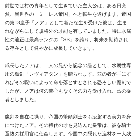
前世では村の青年として生きていた主人公は、ある日突
然、異世界の「ミーレス帝国」へと転生を遂げます。帝国
の第13皇子「ノア」として新たな生を受けた彼は、生ま
れながらにして規格外の才能を有していました。特に水属
性の適正は最高ランクの「SS」を誇り、将来を期待され
る存在として健やかに成長していきます。
成長したノアは、二人の兄から記念の品として、水属性専
用の魔剣「レヴィアタン」を贈られます。並の者が手にす
ればその呪いによって命を落とすとされる恐ろしい魔剣で
したが、ノアは何の苦心もなくその力を受け入れ、己の従
者としました。
魔剣を自在に操り、帝国の筆頭剣士をも凌駕する実力を身
につけたノア。その稀代の才を見込んだ皇帝は、彼を騎士
選抜の採用官に任命します。帝国中の隠れた逸材を一人残