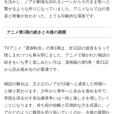
を活かし、ノアが劇場を訪れるシーンからそのまま歌へと
繋がるような作りになっていました。アニメならではの音
楽と映像が合わさった、とても印象的な場面です。
アニメ第1期の続きと今後の展開
TVアニメ『貴族転生』の第1期は、全12話の放送をもって
惜しまれつつも幕を閉じました。アニメで描かれた物語の
続きをいち早く楽しみたい方は、漫画版の第5巻・第21話
から読み進めるのが最適です。
物語の舞台は、主人公のノアが15歳へと成長した時期へ
と移り変わります。少年から青年へと歩みを進める中で、
帝国を揺るがす皇位継承争いは一段と激しさを増していく
ことになります。持ち前の知略と圧倒的な力を武器に、ノ
アがどのように難局を切り拓いていくのか、今後の展開か