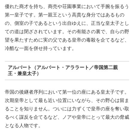
優れた商才を持ち、商売や荘園事業において手腕を振るう
第一皇子です。第一親王という高貴な身分ではあるもの
の、側室の子であるという出自ゆえに、正当な皇太子とし
ての道は閉ざされています。その有能さの裏で、自らの野
望を果たすために実の父である皇帝の毒殺を企てるなど、
冷酷な一面を併せ持っています。
アルバート（アルバート・アララート／帝国第二親
王・兼皇太子）
帝国の後継者序列において第一位の座にある皇太子です。
次期皇帝として最も近い位置にいながら、その野心は留ま
ることを知りません。ついには力ずくで皇帝の座を奪い取
るべく謀反を企てるなど、ノアや皇帝にとって最大の脅威
となる人物です。