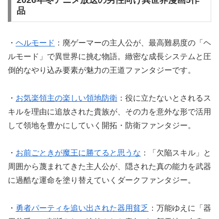
品
・
ヘルモード
：廃ゲーマーの主人公が、最高難易度の「ヘ
ルモード」で異世界に挑む物語。緻密な成長システムと圧
倒的なやり込み要素が魅力の王道ファンタジーです。
・
お気楽領主の楽しい領地防衛
：役に立たないとされるス
キルを理由に追放された貴族が、その力を意外な形で活用
して領地を豊かにしていく開拓・防衛ファンタジー。
・
お前ごときが魔王に勝てると思うな
：「欠陥スキル」と
周囲から蔑まれてきた主人公が、隠された真の能力を武器
に過酷な運命を塗り替えていくダークファンタジー。
・
勇者パーティを追い出された器用貧乏
：万能ゆえに「器