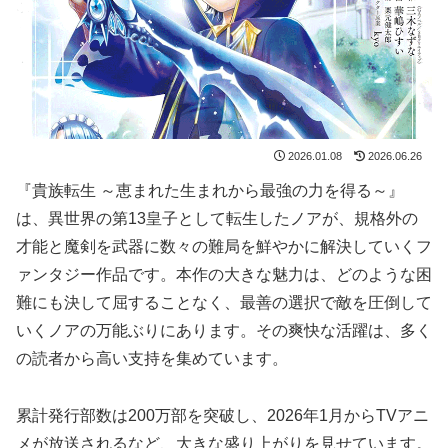
2026.01.08
2026.06.26
『貴族転生 ～恵まれた生まれから最強の力を得る～』
は、異世界の第13皇子として転生したノアが、規格外の
才能と魔剣を武器に数々の難局を鮮やかに解決していくフ
ァンタジー作品です。本作の大きな魅力は、どのような困
難にも決して屈することなく、最善の選択で敵を圧倒して
いくノアの万能ぶりにあります。その爽快な活躍は、多く
の読者から高い支持を集めています。
累計発行部数は200万部を突破し、2026年1月からTVアニ
メが放送されるなど、大きな盛り上がりを見せています。