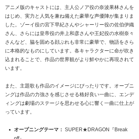
アニメ版のキャストには、主人公ノア役の奈波果林さんを
はじめ、実力と人気を兼ね備えた豪華な声優陣が集まりま
した。ゾーイ役の宮下早紀さんやシャーリー役の佐伯伊織
さん、さらには皇帝役の井上和彦さんや王妃役の水樹奈々
さんなど、脇を固める顔ぶれも非常に豪華で、物語をさら
に本格的なものにしています。各キャラクターに命が吹き
込まれることで、作品の世界観がより鮮やかに再現されて
います。
また、主題歌も作品のイメージにぴったりです。オープニ
ングは作品の力強さを感じさせる格好良い一曲に、エンデ
ィングは劇場のステージを思わせる心に響く一曲に仕上が
っています。
オープニングテーマ：
SUPER★DRAGON『Break
off』