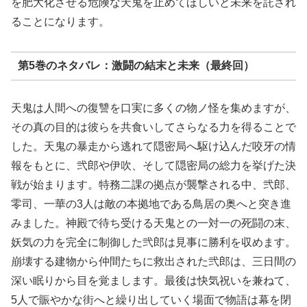
を肥大化させる危険な天鬼を止めてほしいと未来を託され
ることになります。
第5巻のネタバレ：激闘の結末と未来（最終回）
天鬼は人間への復讐を口実に多くの物ノ怪を集めますが、
その真の目的は彼らを共食いしてさらなる力を得ることで
した。天鬼の暴走から逃れて隠密局へ駆け込んだ咬牙の情
報をもとに、弐郎や伊吹、そして隠密局の総力を挙げた決
戦が始まります。特務二課の拠点が襲撃される中、弐郎、
零司、一華の3人は敵の本拠地である鳥居の奥へと突き進
みました。神殿で待ち受ける天鬼との一対一の死闘の末、
妖気の力を完全に制御した弐郎は見事に勝利を収めます。
崩壊する建物から仲間たちに救出された弐郎は、三日間の
深い眠りから目を覚まします。最後は快気祝いを兼ねて、
5人で賑やかな街へと繰り出していく場面で物語は幕を閉