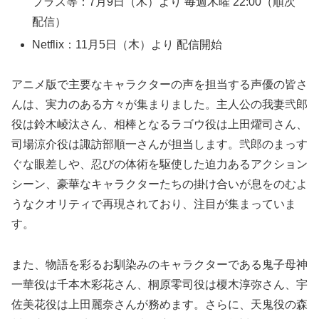
プラス等：7月9日（木）より 毎週木曜 22:00（順次
配信）
Netflix：11月5日（木）より 配信開始
アニメ版で主要なキャラクターの声を担当する声優の皆さ
んは、実力のある方々が集まりました。主人公の我妻弐郎
役は鈴木崚汰さん、相棒となるラゴウ役は上田燿司さん、
司場涼介役は諏訪部順一さんが担当します。弐郎のまっす
ぐな眼差しや、忍びの体術を駆使した迫力あるアクション
シーン、豪華なキャラクターたちの掛け合いが息をのむよ
うなクオリティで再現されており、注目が集まっていま
す。
また、物語を彩るお馴染みのキャラクターである鬼子母神
一華役は千本木彩花さん、桐原零司役は榎木淳弥さん、宇
佐美花役は上田麗奈さんが務めます。さらに、天鬼役の森