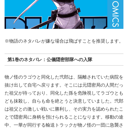
※物語のネタバレが嫌な場合は飛ばすことを推奨します。
第1巻のネタバレ：公儀隠密部隊への入隊
物ノ怪のラゴウと同化した弐郎は、隔離されていた病院を
抜け出して自宅へ戻ります。そこには元隠密局の人間だっ
た祖父が待っており、同化した孫を危険視してラゴウとも
ども抹殺し、自らも命を絶とうと決意していました。弐郎
は祖父との激しい戦いに勝利し、その実力を認められたこ
とで隠密局に身柄を預けられることになります。移動の途
中、一華が同行する輸送トラックが物ノ怪の一団に急襲さ