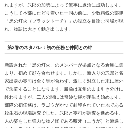
れますが、弐郎の加勢によって無事に退治に成功します。
こうして本部にたどり着いた一同の前に、少数精鋭の部隊
「黒の灯火（ブラックトーチ）」の設立を目論む司場が現
れ、物語は大きく動き出します。
第2巻のネタバレ：初の任務と仲間との絆
新設された「黒の灯火」のメンバーが拠点となる倉庫に集
まり、初めて顔を合わせます。しかし、新入りの弐郎と名
家出身の零司は全く馬が合わず、激しく対立した末に屋外
で決闘することになります。勝負は互角のまま引き分けに
終わりますが、二人の間には奇妙な絆が芽生え始めます。
部隊の初任務は、ラゴウがかつて封印されていた地である
殺生石の現場調査でした。弐郎と零司が調査を進める中、
人の姿をした強力な物ノ怪である咬牙（こうが）と遭遇し