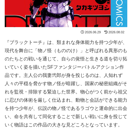
2026.06.29
2026.08.02
『ブラックトーチ』は、類まれな身体能力を持つ少年が、
現代を舞台に「物ノ怪（もののけ）」と呼ばれる異形のも
のたちとの戦いを通じて、自らの覚悟と生きる道を切り拓
いていく姿を描いたSFファンタジーバトルアクション作
品です。主人公の我妻弐郎が身を投じるのは、人知れず
人々の平穏を脅かす物ノ怪が暗躍し、国家の秘密組織がそ
れを監視・排除する緊迫した世界。物心がつく前から祖父
に忍びの体術を厳しく仕込まれ、動物と会話ができる能力
を持つ少年が、伝説の物ノ怪であるラゴウと運命的に出会
い、命を共有して同化することで新しい戦いに身を投じて
いく物語はこの作品の大きな見どころとなっています。