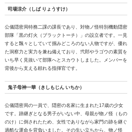
司場涼介（しば りょうすけ）
公儀隠密局特務二課の課長であり、対物ノ怪特別機動隠密
部隊「黒の灯火（ブラックトーチ）」の設立者です。一見
すると飄々としていて掴みどころのない人物ですが、優れ
た洞察力と実力を兼ね備えており、弐郎やラゴウの素質を
いち早く見抜いて部隊へとスカウトしました。メンバーを
背後から支える頼れる指揮官です。
鬼子母神一華（きしもじん いちか）
公儀隠密局の一員で、隠密の名家に生まれた17歳の少女
です。跡継ぎとなる男子がいない中、母親が物ノ怪（もの
のけ）に倒されたため、女性でありながら家門の跡を継ぐ
過酷な運命を背負いました。その生い立ちから、物ノ怪