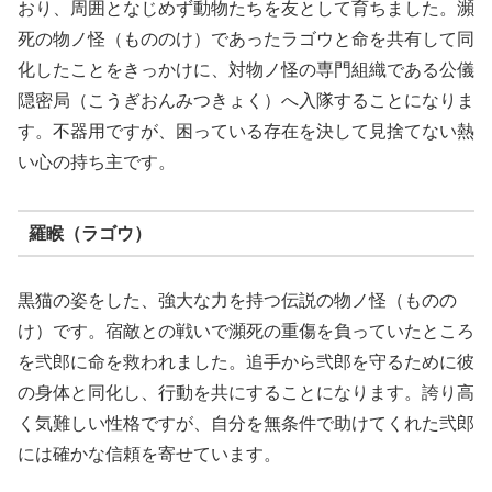
おり、周囲となじめず動物たちを友として育ちました。瀕
死の物ノ怪（もののけ）であったラゴウと命を共有して同
化したことをきっかけに、対物ノ怪の専門組織である公儀
隠密局（こうぎおんみつきょく）へ入隊することになりま
す。不器用ですが、困っている存在を決して見捨てない熱
い心の持ち主です。
羅睺（ラゴウ）
黒猫の姿をした、強大な力を持つ伝説の物ノ怪（ものの
け）です。宿敵との戦いで瀕死の重傷を負っていたところ
を弐郎に命を救われました。追手から弐郎を守るために彼
の身体と同化し、行動を共にすることになります。誇り高
く気難しい性格ですが、自分を無条件で助けてくれた弐郎
には確かな信頼を寄せています。