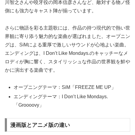
川智之さんや咬牙役の岡本信彦さんなど、敵対する物ノ怪
側にも強力なキャスト陣が揃っています。
さらに物語を彩る主題歌には、作品の持つ現代的で熱い世
界観に寄り添う魅力的な楽曲が選ばれました。オープニン
グは、SiMによる重厚で激しいサウンドが心地よい楽曲。
エンディングは、I Don’t Like Mondays.のキャッチーなメ
ロディが胸に響く、スタイリッシュな作品の世界観を鮮や
かに演出する楽曲です。
オープニングテーマ：SiM「FREEZE ME UP」
エンディングテーマ：I Don’t Like Mondays.
「Groooovy」
漫画版とアニメ版の違い