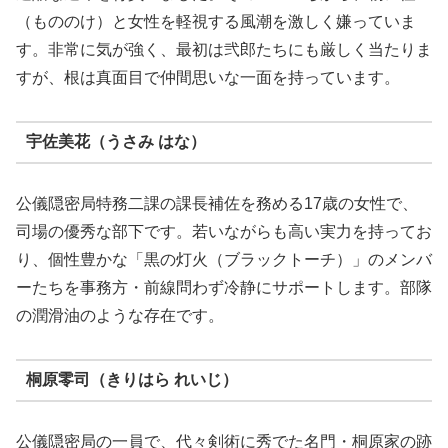
（もののけ）と女性を軽視する風潮を激しく嫌っていま
す。非常に気が強く、最初は弐郎たちにも厳しく当たりま
すが、根は真面目で仲間思いな一面を持っています。
宇佐美花（うさみ はな）
公儀隠密局特務二課の課長補佐を務める17歳の女性で、
司場の優秀な部下です。若いながらも高い実力を持ってお
り、個性豊かな「黒の灯火（ブラックトーチ）」のメンバ
ーたちを事務方・前線問わず冷静にサポートします。部隊
の潤滑油のような存在です。
桐原零司（きりはら れいじ）
公儀隠密局の一員で、代々剣術に秀でた名門・桐原家の跡