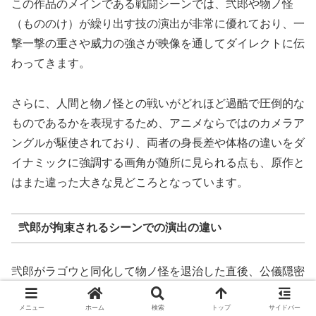
この作品のメインである戦闘シーンでは、弐郎や物ノ怪
（もののけ）が繰り出す技の演出が非常に優れており、一
撃一撃の重さや威力の強さが映像を通してダイレクトに伝
わってきます。
さらに、人間と物ノ怪との戦いがどれほど過酷で圧倒的な
ものであるかを表現するため、アニメならではのカメラア
ングルが駆使されており、両者の身長差や体格の違いをダ
イナミックに強調する画角が随所に見られる点も、原作と
はまた違った大きな見どころとなっています。
弐郎が拘束されるシーンでの演出の違い
弐郎がラゴウと同化して物ノ怪を退治した直後、公儀隠密
局に拘束される場面で細かな演出の違いが見られます。漫
メニュー
ホーム
検索
トップ
サイドバー
画版では、一華が刀の柄尻（つかじり）で弐郎を打って昏