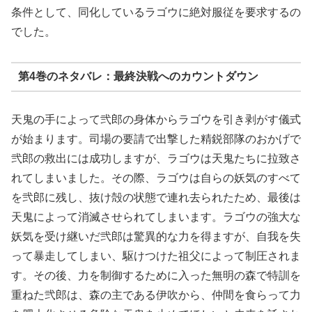
条件として、同化しているラゴウに絶対服従を要求するの
でした。
第4巻のネタバレ：最終決戦へのカウントダウン
天鬼の手によって弐郎の身体からラゴウを引き剥がす儀式
が始まります。司場の要請で出撃した精鋭部隊のおかげで
弐郎の救出には成功しますが、ラゴウは天鬼たちに拉致さ
れてしまいました。その際、ラゴウは自らの妖気のすべて
を弐郎に残し、抜け殻の状態で連れ去られたため、最後は
天鬼によって消滅させられてしまいます。ラゴウの強大な
妖気を受け継いだ弐郎は驚異的な力を得ますが、自我を失
って暴走してしまい、駆けつけた祖父によって制圧されま
す。その後、力を制御するために入った無明の森で特訓を
重ねた弐郎は、森の主である伊吹から、仲間を食らって力