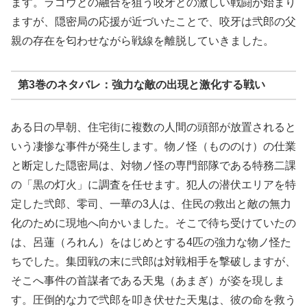
ます。ラゴウとの融合を狙う咬牙との激しい戦闘が始まり
ますが、隠密局の応援が近づいたことで、咬牙は弐郎の父
親の存在を匂わせながら戦線を離脱していきました。
第3巻のネタバレ：強力な敵の出現と激化する戦い
ある日の早朝、住宅街に複数の人間の頭部が放置されると
いう凄惨な事件が発生します。物ノ怪（もののけ）の仕業
と断定した隠密局は、対物ノ怪の専門部隊である特務二課
の「黒の灯火」に調査を任せます。犯人の潜伏エリアを特
定した弐郎、零司、一華の3人は、住民の救出と敵の無力
化のために現地へ向かいました。そこで待ち受けていたの
は、呂蓮（ろれん）をはじめとする4匹の強力な物ノ怪た
ちでした。集団戦の末に弐郎は対戦相手を撃破しますが、
そこへ事件の首謀者である天鬼（あまぎ）が姿を現しま
す。圧倒的な力で弐郎を叩き伏せた天鬼は、彼の命を救う