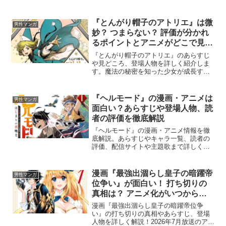
ギリスから来たメイドのスズメが、日本
のグルメを美味しそうに食べる姿に癒や
される読者が続出！ コミックシーモアで
『とんがり帽子のアトリエ』は微
男性マンガ
は、全巻が試し読みできます。
妙？ つまらない？ 評価が分かれ
るポイントとアニメがどこで見れ
るか紹介
『とんがり帽子のアトリエ』のあらすじ
や見どころ、登場人物を詳しく紹介しま
す。魔法の秘密を知った少女が成長する
独創的な物語の魅力や、2026年4月放送の
アニメ情報、読者のリアルな口コミ評価
まで網羅。作品の基本情報から無料試し
『ヘルモード』の漫画・アニメは
男性マンガ
読みの方法まで、初めて読む方にも分か
面白い？あらすじや登場人物、読
りやすくまとめました。
者の評価を徹底解説
『ヘルモード』の漫画・アニメ情報を徹
底解説。あらすじやキャラ一覧、読者の
評価、配信サイトや主題歌まで詳しく紹
介します。漫画とアニメの違いや、コミ
ックシーモアでの無料試し読み情報も掲
載中です。
漫画『最強出涸らし皇子の暗躍帝
男性マンガ
位争い』が面白い！ 打ち切りの
真相は？ アニメ化がいつからか
調査！
漫画『最強出涸らし皇子の暗躍帝位争
い』の打ち切りの真相やあらすじ、登場
人物を詳しく解説！2026年7月放送のアニ