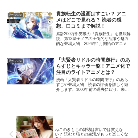
メ情報や「正体がいつバレるか」のネタ
バレ、読者のリアルな口コミ評価もピッ
クアップ。今話題の注目作を分かりやす
貴族転生の漫画はすごい？ アニ
男性マンガ
く紹介します。
メはどこで見れる？ 読者の感
想、口コミまで解説！
累計200万部突破の『貴族転生』を徹底解
説。第13皇子ノアの圧倒的な活躍や魅力
的な登場人物、2026年1月開始のアニメ放
送・配信情報をまとめました。豪華声優
陣や主題歌、漫画版とアニメ版の違いま
で、作品をより深く楽しむための情報を
『大賢者リドルの時間逆行』のあ
男性マンガ
分かりやすく紹介します。
らすじとキャラ一覧！アニメ化で
注目のライトアニメとは？
漫画『大賢者リドルの時間逆行』のあら
すじや登場人物、読者の評価を詳しく紹
介します。1000年前の過去に戻り、未来
の知識で運命を変える物語の魅力とは？
全編フルカラーの美しい作画や2026年4月
開始のアニメ情報、無料で立ち読みでき
るお得なサイトもまとめて解説します。
ねこのきもちの雑誌は書店では買えな
い？ 読むと猫との生活がもっと楽しくな