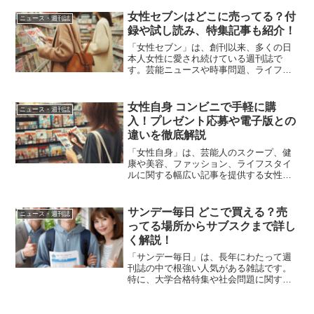
クナンバーが読めます。
女性セブンはどこに売ってる？付
ニュース・週刊誌
録や試し読み、特集記事も紹介！
「女性セブン」は、創刊以来、多くの日
本人女性に愛され続けている週刊誌で
す。芸能ニュースや時事問題、ライフス
タイルや健康情報、さらには豊富な付録
まで、多彩なコンテンツが魅力であり、
世代を超えて幅広い読者層に支持されて
女性自身 コンビニで手軽に購
ニュース・週刊誌
います。とはいえ、「女性セ...
入！プレゼント応募や電子版との
違いを徹底解説
「女性自身」は、芸能人のスクープ、健
康や美容、ファッション、ライフスタイ
ルに関する幅広い記事を提供する女性向
け週刊誌として、長年愛されてきまし
た。特に、コンビニで気軽に購入できる
便利さや、毎号掲載されるプレゼント企
サンデー毎日 どこで買える？売
ニュース・週刊誌
画が多くの読者に支持されて...
ってる場所からサブスクまで詳し
く解説！
「サンデー毎日」は、長年にわたって週
刊誌の中で根強い人気がある雑誌です。
特に、大学合格特集や社会問題に関する
特集が多くの読者に支持されています。
でも、忙しい現代では、定期的に雑誌を
購入するのが難しいと感じる方も多いの