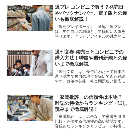
週プレ コンビニで買う？発売日
ニュース・週刊誌
やバックナンバー、電子版との違
いも徹底解説！
「週刊プレイボーイ」、通称「週プレ」
は、男性向けの雑誌として幅広い人気を
誇ります。グラビアアイドルの魅力的な
写真から、時事問題、エンタメ情報、ビ
ジネス記事まで、さまざまな内容がぎっ
しり詰まっています。コンビニで手軽に
週刊文春 発売日とコンビニでの
ニュース・週刊誌
購入できるため、忙しいビ...
購入方法！特徴や週刊新潮との違
いまで徹底解説
「週刊文春」は、長年にわたって日本の
週刊誌界で独自の地位を築いてきた雑誌
です。政治や芸能、社会問題など幅広い
テーマを扱い、多くのスクープを報じて
きました。コンビニで手軽に購入できる
一方、オンライン版も充実しており、現
「家電批評」の信頼性は本物？
ニュース・週刊誌
代の多様な読者に対応して...
雑誌の特徴からランキング・試し
読みまで徹底解説！
「家電批評」は、広告なしで家電を徹底
比較・評価する信頼性の高い雑誌です。
客観的なランキングとレビューが特徴
で、楽天マガジンで手軽に最新号やバッ