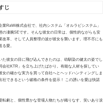
すじ
企業RaWi株式会社で、社内システム「オルラビシステム」
態の凄腕SEです。そんな彼女の日常は、個性的ながらも安
業改革、そして人員整理の波が彼女を襲います。理不尽にも
送る愛。
いた彼女の目に飛び込んできたのは、幼馴染の健太の姿でし
同会社KTR」を立ち上げたばかり。有能な人材を探してい
彼女の確かな実力を買って自社へとヘッドハンティングしま
出社できるという破格の条件を提示！ この誘いを愛は快諾
逆転劇と、個性豊かな登場人物たちが織りなす、笑いあり涙