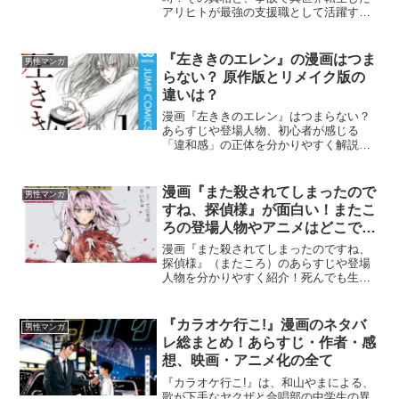
アリヒトが最強の支援職として活躍する
あらすじを詳しく紹介。魅力的な登場人
物一覧やアニメ放送情報、読者の口コミ
評価もまとめています。まずは無料立ち
『左ききのエレン』の漫画はつま
男性マンガ
読みでその面白さを確かめてみてくださ
らない？ 原作版とリメイク版の
い。
違いは？
漫画『左ききのエレン』はつまらない？
あらすじや登場人物、初心者が感じる
「違和感」の正体を分かりやすく解説！
2026年4月放送のアニメ視聴情報や、原作
版とリメイク版の違い、どちらを読むべ
きかも紹介します。
漫画『また殺されてしまったので
男性マンガ
すね、探偵様』が面白い！またこ
ろの登場人物やアニメはどこで見
れる？
漫画『また殺されてしまったのですね、
探偵様』（またころ）のあらすじや登場
人物を分かりやすく紹介！死んでも生き
返る高校生探偵・追月朔也が事件を解決
する掟破りのミステリーです。2026年4月
開始のアニメ情報や読者の口コミ、無料
『カラオケ行こ!』漫画のネタバ
男性マンガ
試し読み情報も満載！
レ総まとめ！あらすじ・作者・感
想、映画・アニメ化の全て
『カラオケ行こ!』は、和山やまによる、
歌が下手なヤクザと合唱部の中学生の異