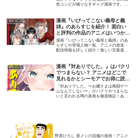
色コンビが織りなすギャグ漫画です。奇
妙ながらも心温まる交流が描かれ、映画
化され、2025年7月にはアニメも放送され
ます。
漫画『いびってこない義母と義
男性マンガ
姉』のあらすじを紹介！ 面白い
と評判の作品のアニメはいつか
ら？ 無料の試し読み情報も解説
漫画『いびってこない義母と義姉』のあ
らすじや登場人物一覧、アニメの放送・
配信情報を詳しく紹介！激しい言葉遣い
と裏腹な家族の深い愛に癒やされると評
判のコメディーです。口コミ評価や漫画
とアニメの違い、コミックシーモアのお
漫画『対ありでした。』はパクリ
男性マンガ
得な試し読み情報も網羅。
でつまらない？ アニメはどこで
見れるかとシーモアでお得に読む
方法を解説
『対ありでした。〜お嬢さまは格闘ゲー
ムなんてしない〜』がパクリやつまらな
いと言われる噂の真相を徹底検証！あら
すじや登場人物一覧、似ている作品との
違い、2026年7月開始のアニメ放送・配信
情報、コミックシーモアでお得に試し読
みする方法まで詳しく解説します。
野原ひろし 昼メシの流儀の漫画・アニメ