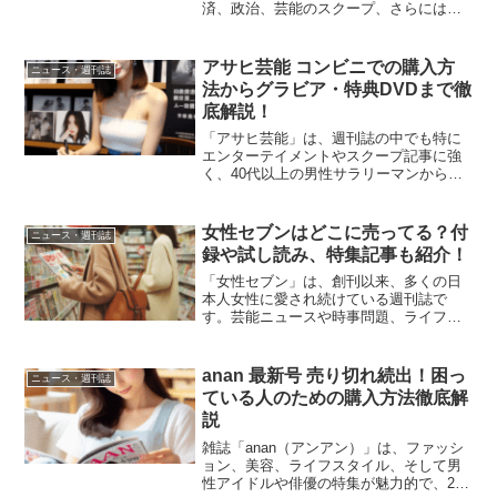
済、政治、芸能のスクープ、さらにはグ
ラビアや健康に関する特集まで、幅広い
内容を取り扱っています。コンビニで手
軽に購入できるだけでなく、電子版では
アサヒ芸能 コンビニでの購入方
ニュース・週刊誌
袋とじや特別な特典も楽し...
法からグラビア・特典DVDまで徹
底解説！
「アサヒ芸能」は、週刊誌の中でも特に
エンターテイメントやスクープ記事に強
く、40代以上の男性サラリーマンから高
い支持を受けています。特に、グラビア
やDVDなどの限定特典がつくこともあ
り、楽しみ方が幅広いのが特徴です。コ
女性セブンはどこに売ってる？付
ニュース・週刊誌
ンビニでも手軽に購入で...
録や試し読み、特集記事も紹介！
「女性セブン」は、創刊以来、多くの日
本人女性に愛され続けている週刊誌で
す。芸能ニュースや時事問題、ライフス
タイルや健康情報、さらには豊富な付録
まで、多彩なコンテンツが魅力であり、
世代を超えて幅広い読者層に支持されて
anan 最新号 売り切れ続出！困っ
ニュース・週刊誌
います。とはいえ、「女性セ...
ている人のための購入方法徹底解
説
雑誌「anan（アンアン）」は、ファッシ
ョン、美容、ライフスタイル、そして男
性アイドルや俳優の特集が魅力的で、20