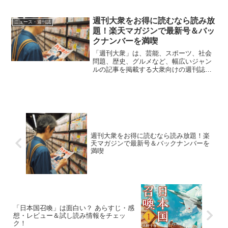
代から30代の女性に大人気の雑誌です。
特定の号が人気すぎて売り切れてしまう
ことは珍しくなく、特に男性アイドルや
週刊大衆をお得に読むなら読み放
ニュース・週刊誌
話題の俳優が表紙...
題！楽天マガジンで最新号＆バッ
クナンバーを満喫
「週刊大衆」は、芸能、スポーツ、社会
問題、歴史、グルメなど、幅広いジャン
ルの記事を掲載する大衆向けの週刊誌で
す。特に中高年男性に人気があり、独自
の切り口でニュースや話題を提供する点
が特徴です。そんな週刊大衆をお得に読
む方法として、「楽天マガ...
週刊大衆をお得に読むなら読み放題！楽
天マガジンで最新号＆バックナンバーを
満喫
「日本国召喚」は面白い？ あらすじ・感
想・レビュー＆試し読み情報をチェッ
ク！