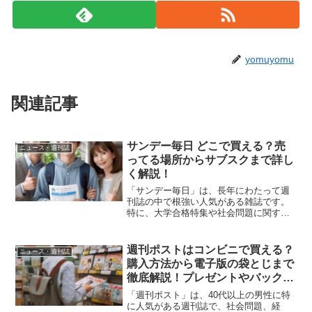
yomuyomu
関連記事
サンデー毎日 どこで買える？売
ニュース・週刊誌
ってる場所からサブスクまで詳し
く解説！
「サンデー毎日」は、長年にわたって週
刊誌の中で根強い人気がある雑誌です。
特に、大学合格特集や社会問題に関する
特集が多くの読者に支持されています。
でも、忙しい現代では、定期的に雑誌を
購入するのが難しいと感じる方も多いの
週刊ポストはコンビニで買える？
ニュース・週刊誌
ではないでしょうか。そこ...
購入方法から電子版の袋とじまで
徹底解説！プレゼントやバックナ
ンバー情報も紹介
「週刊ポスト」は、40代以上の男性に特
に人気がある週刊誌で、社会問題、経