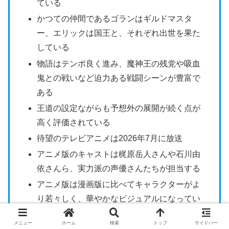
ている
かつての仲間であるゴランはギルドマスタ
ー、エリックは国王と、それぞれ出世を果た
している
物語はテンポ良く進み、魔神王の残党や吸血
鬼との戦いなど迫力ある戦闘シーンが豊富で
ある
王道の設定ながらも予想外の展開が続く点が
高く評価されている
待望のテレビアニメは2026年7月に放送
アニメ版のキャストは梶原岳人さんや石川由
依さんら、実力派の声優さんたちが担当する
アニメ版は漫画版に比べてキャラクターがよ
り若々しく、華やかなビジュアルになってい
る
メニュー
ホーム
検索
トップ
サイドバー
作品が気になった場合は、電子書籍ストアの