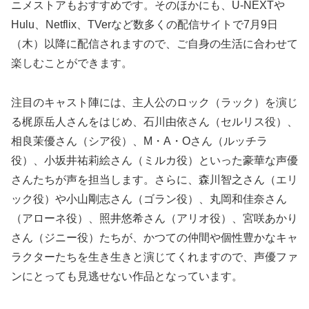
ニメストアもおすすめです。そのほかにも、U-NEXTや
Hulu、Netflix、TVerなど数多くの配信サイトで7月9日
（木）以降に配信されますので、ご自身の生活に合わせて
楽しむことができます。
注目のキャスト陣には、主人公のロック（ラック）を演じ
る梶原岳人さんをはじめ、石川由依さん（セルリス役）、
相良茉優さん（シア役）、M・A・Oさん（ルッチラ
役）、小坂井祐莉絵さん（ミルカ役）といった豪華な声優
さんたちが声を担当します。さらに、森川智之さん（エリ
ック役）や小山剛志さん（ゴラン役）、丸岡和佳奈さん
（アローネ役）、照井悠希さん（アリオ役）、宮咲あかり
さん（ジニー役）たちが、かつての仲間や個性豊かなキャ
ラクターたちを生き生きと演じてくれますので、声優ファ
ンにとっても見逃せない作品となっています。