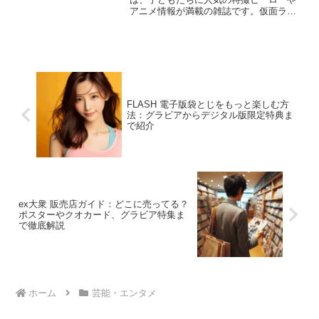
アニメ情報が満載の雑誌です。仮面ライ
ダーやスーパー戦隊シリーズなど、大好
きなヒーローたちが毎月登場するこの2つ
の雑誌、どちらを買うか迷うことがある
かもしれません。どちらも...
FLASH 電子版袋とじをもっと楽しむ方
法：グラビアからデジタル版限定特典ま
で紹介
ex大衆 販売店ガイド：どこに売ってる？
ポスターやクオカード、グラビア特集ま
で徹底解説
ホーム
芸能・エンタメ