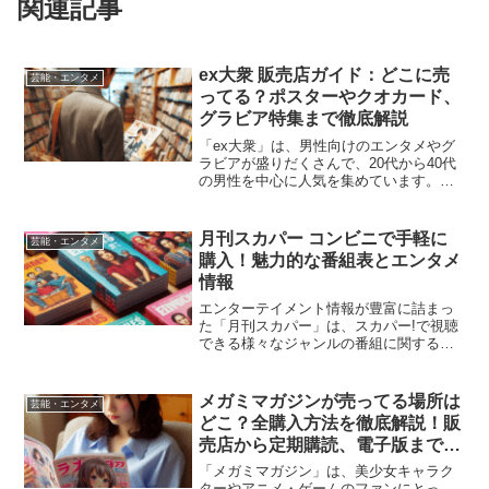
関連記事
ex大衆 販売店ガイド：どこに売
芸能・エンタメ
ってる？ポスターやクオカード、
グラビア特集まで徹底解説
「ex大衆」は、男性向けのエンタメやグ
ラビアが盛りだくさんで、20代から40代
の男性を中心に人気を集めています。特
に、ポスターやクオカードなどの限定特
典が頻繁に付いてくるため、コレクター
やファンにとっては見逃せない一冊で
月刊スカパー コンビニで手軽に
芸能・エンタメ
す。しかし、「どこで...
購入！魅力的な番組表とエンタメ
情報
エンターテイメント情報が豊富に詰まっ
た「月刊スカパー」は、スカパー!で視聴
できる様々なジャンルの番組に関する情
報や、注目の作品、試合、アーティスト
特集などが掲載された情報誌です。テレ
ビの視聴スタイルが多様化する現代にお
メガミマガジンが売ってる場所は
芸能・エンタメ
いて、視聴者が自分に合...
どこ？全購入方法を徹底解説！販
売店から定期購読、電子版まで完
全ガイド
「メガミマガジン」は、美少女キャラク
ターやアニメ・ゲームのファンにとっ