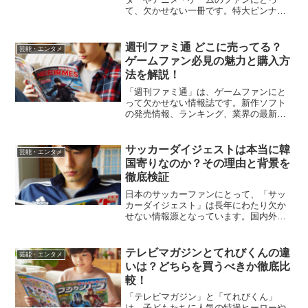
て、欠かせない一冊です。特大ピンナッ
プや袋とじ、最新のアニメ情報が盛り込
まれた充実の内容で、毎月発売が待ち遠
しい方も多いでしょう。しかし、初めて
週刊ファミ通 どこに売ってる？
芸能・エンタメ
手に入れる方や定期的に購読...
ゲームファン必見の魅力と購入方
法を解説！
「週刊ファミ通」は、ゲームファンにと
って欠かせない情報誌です。新作ソフト
の発売情報、ランキング、業界の最新ニ
ュースなど、ゲームに関する情報が網羅
されており、毎号豊富な内容が詰まって
います。しかし、どこで買えるのか、販
サッカーダイジェストは本当に韓
芸能・エンタメ
売場所を知らない方も多い...
国寄りなのか？その理由と背景を
徹底検証
日本のサッカーファンにとって、「サッ
カーダイジェスト」は長年にわたり欠か
せない情報源となっています。国内外の
サッカーに関する最新のニュースや特
集、分析記事を提供し、多くの読者に支
持されてきました。しかし、近年一部の
テレビマガジンとてれびくんの違
芸能・エンタメ
読者から「サッカーダイジェ...
いは？どちらを買うべきか徹底比
較！
「テレビマガジン」と「てれびくん」
は、子どもたちに人気の特撮ヒーローや