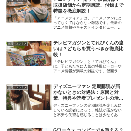
手に入れる方や定期的に購読...
取扱店舗から定期購読、付録まで
特徴を徹底解説！
「アニメディア」は、アニメファンにと
ってなくてはならない雑誌です。最新の
アニメ情報やキャストインタビュー、特
集記事、さらには豪華な付録まで、アニ
メ好きの心を掴む内容が満載です。しか
し、アニメディアがどこで買えるのか、
テレビマガジンとてれびくんの違
芸能・エンタメ
定期購読や電子版など、さ...
いは？どちらを買うべきか徹底比
較！
「テレビマガジン」と「てれびくん」
は、子どもたちに人気の特撮ヒーローや
アニメ情報が満載の雑誌です。仮面ライ
ダーやスーパー戦隊シリーズなど、大好
きなヒーローたちが毎月登場するこの2つ
の雑誌、どちらを買うか迷うことがある
ディズニーファン 定期購読が届
芸能・エンタメ
かもしれません。どちらも...
かないときの対処法：原因と対
策、特典や読者プレゼントの活用
方法も解説！
ディズニーファンの定期購読を楽しみに
している読者にとって、雑誌が届かない
と不安や失望を感じることは少なくあり
ません。特に、ディズニーファンは限定
特典や付録、さらには読者プレゼントが
魅力の一つです。これらが手に入らない
Gワークス コンビニでも買える？
芸能・エンタメ