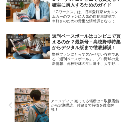
と、何か大事なものを逃し...
確実に購入するためのガイド
「Gワークス」は、旧車愛好家やカスタ
ムカーのファンに人気の自動車雑誌で、
車好きのための貴重な情報源となってい
ます。旧車の整備やカスタムに関する特
集、パーツの紹介、愛好家の声などが豊
富に掲載されており、特に大人の男女を
週刊ベースボールはコンビニで買
芸能・エンタメ
中心に、自動車文化に関心...
えるのか？最新号・高校野球特集
からデジタル版まで徹底解説！
野球ファンにとって欠かせない存在であ
る「週刊ベースボール」。プロ野球の最
新情報、高校野球の注目選手、大学野球
の試合結果、さらにはドラフト会議の裏
話まで、幅広い情報を提供するこの雑誌
は、多くの野球ファンにとって週に一度
の楽しみです。しかし、「...
アニメディア 売ってる場所は？取扱店舗
から定期購読、付録まで特徴を徹底解
説！