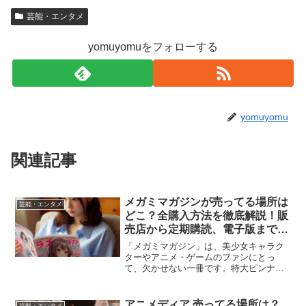
芸能・エンタメ
yomuyomuをフォローする
yomuyomu
関連記事
メガミマガジンが売ってる場所は
芸能・エンタメ
どこ？全購入方法を徹底解説！販
売店から定期購読、電子版まで完
全ガイド
「メガミマガジン」は、美少女キャラク
ターやアニメ・ゲームのファンにとっ
て、欠かせない一冊です。特大ピンナッ
プや袋とじ、最新のアニメ情報が盛り込
まれた充実の内容で、毎月発売が待ち遠
しい方も多いでしょう。しかし、初めて
アニメディア 売ってる場所は？
芸能・エンタメ